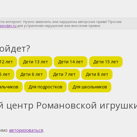
ети интернет. Нужно заменить или нарушены авторские права? Просим
ppyday.ru
для устранения нарушения или внесения правок.
дойдет?
12 лет
Дети 13 лет
Дети 14 лет
Дети 15 лет
5 лет
Дети 6 лет
Дети 7 лет
Дети 8 лет
альчиков
Для подростков
Для школьников
й центр Романовской игрушк
димо
авторизоваться
.