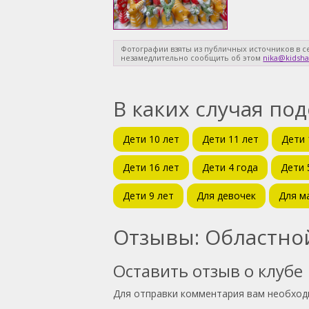
Фотографии взяты из публичных источников в с
незамедлительно сообщить об этом
nika@kidsha
В каких случая по
Дети 10 лет
Дети 11 лет
Дети 
Дети 16 лет
Дети 4 года
Дети 
Дети 9 лет
Для девочек
Для м
Отзывы: Областно
Оставить отзыв о клубе
Для отправки комментария вам необхо