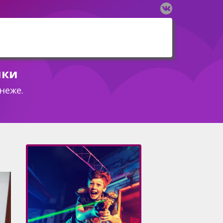
шки
неже.